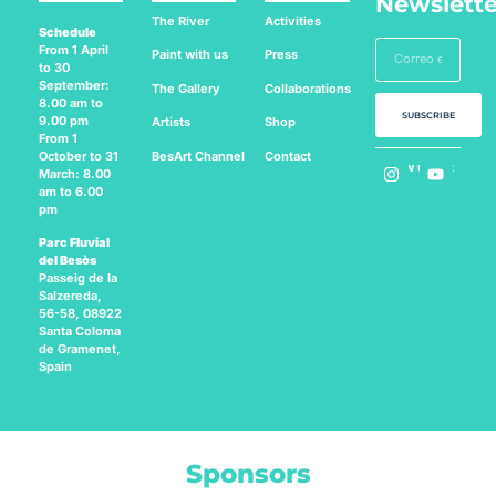
Newslette
The River
Activities
Schedule
From 1 April
Paint with us
Press
to 30
September:
The Gallery
Collaborations
8.00 am to
SUBSCRIBE
9.00 pm
Artists
Shop
From 1
BesArt
Channel
Contact
October to 31
Follow us on:
March: 8.00
am to 6.00
pm
Parc Fluvial
del Besòs
Passeig de la
Salzereda,
56-58, 08922
Santa Coloma
de Gramenet,
Spain
Sponsors