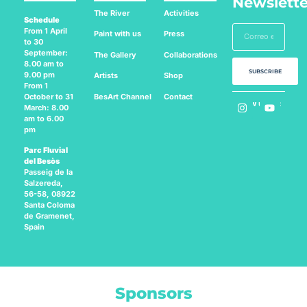
Newslette
The River
Activities
Schedule
From 1 April
Paint with us
Press
to 30
September:
The Gallery
Collaborations
8.00 am to
SUBSCRIBE
9.00 pm
Artists
Shop
From 1
BesArt
Channel
Contact
October to 31
Follow us on:
March: 8.00
am to 6.00
pm
Parc Fluvial
del Besòs
Passeig de la
Salzereda,
56-58, 08922
Santa Coloma
de Gramenet,
Spain
Sponsors