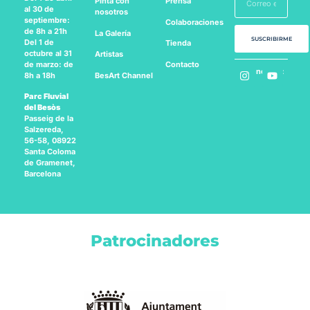
Pinta con
Prensa
al 30 de
nosotros
septiembre:
Colaboraciones
de 8h a 21h
La Galería
SUSCRIBIRME
Del 1 de
Tienda
octubre al 31
Artistas
Contacto
de marzo: de
Síguenos en:
BesArt
Channel
8h a 18h
Parc Fluvial
del Besòs
Passeig de la
Salzereda,
56-58, 08922
Santa Coloma
de Gramenet,
Barcelona
Patrocinadores