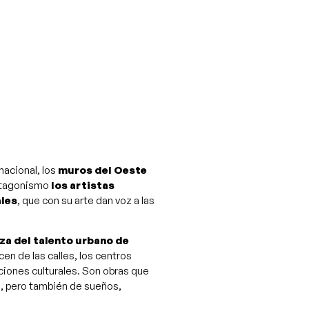
nacional, los
muros del Oeste
rotagonismo
los artistas
ales
, que con su arte dan voz a las
za del talento urbano de
en de las calles, los centros
aciones culturales. Son obras que
día, pero también de sueños,