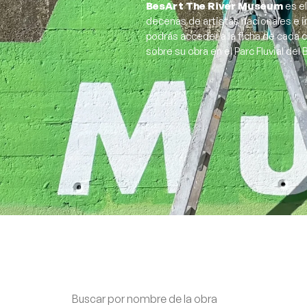
BesArt The River Museum
es el
decenas de artistas nacionales e i
podrás acceder a la ficha de cada 
sobre su obra en el Parc Fluvial del