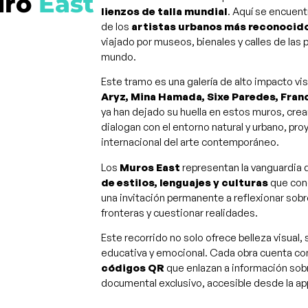
ro
East
lienzos de talla mundial
. Aquí se encuent
de los
artistas urbanos más reconocido
viajado por museos, bienales y calles de las 
mundo.
Este tramo es una galería de alto impacto v
Aryz, Mina Hamada, Sixe Paredes, Fran
ya han dejado su huella en estos muros, cr
dialogan con el entorno natural y urbano, pr
internacional del arte contemporáneo​.
Los
Muros East
representan la vanguardia d
de estilos, lenguajes y culturas
que con
una invitación permanente a reflexionar sobr
fronteras y cuestionar realidades.
Este recorrido no solo ofrece belleza visual,
educativa y emocional. Cada obra cuenta c
códigos QR
que enlazan a información sobre
documental exclusivo, accesible desde la ap