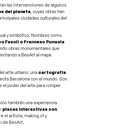
ran las intervenciones de algunos
s del planeta
, cuyas obras han
principales ciudades culturales del
isual y simbólico. Nombres como
co Fasoli o Francesc Punsola
eando obras monumentales que
oyectando a BesArt al mapa
el arte urbano: una
cartografía
ecta Barcelona con el mundo. Son
e el poder del arte para romper
 sino también una experiencia
on
placas interactivas con
 el artista, making of y
p de BesArt.