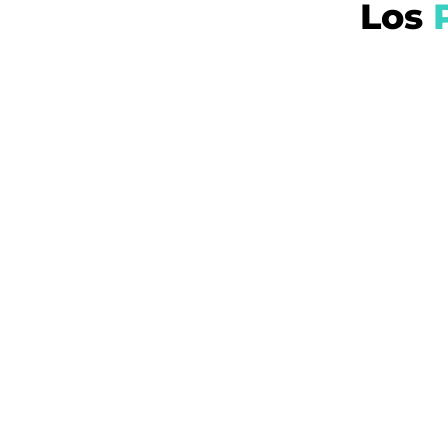
Los
P