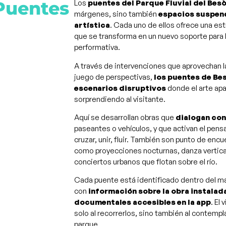
uentes
Los
puentes del Parque Fluvial del Bes
márgenes, sino también
espacios suspend
artística
. Cada uno de ellos ofrece una est
que se transforma en un nuevo soporte para l
performativa.
A través de intervenciones que aprovechan la 
juego de perspectivas,
los puentes de Be
escenarios disruptivos
donde el arte ap
sorprendiendo al visitante.
Aquí se desarrollan obras que
dialogan con
paseantes o vehículos, y que activan el pen
cruzar, unir, fluir. También son punto de enc
como proyecciones nocturnas, danza vertical
conciertos urbanos que flotan sobre el río.
Cada puente está identificado dentro del ma
con
información sobre la obra instalada
documentales accesibles en la app
. El
solo al recorrerlos, sino también al contemp
parque.