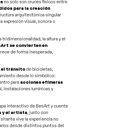
òs
no solo son cruces físicos entre
idos para la creación
ructura arquitectónica singular
a expresión visual, sonora o
tridimensionalidad, la altura y el
sArt se convierten en
arece de forma inesperada,
 el tránsito
de bicicletas,
samiento desde lo simbólico:
uentro para
acciones efímeras
, instalaciones lumínicas y
pa interactivo de BesArt y cuenta
 y el artista
, junto con
 visitante vive la experiencia no
larlos desde distintos puntos del