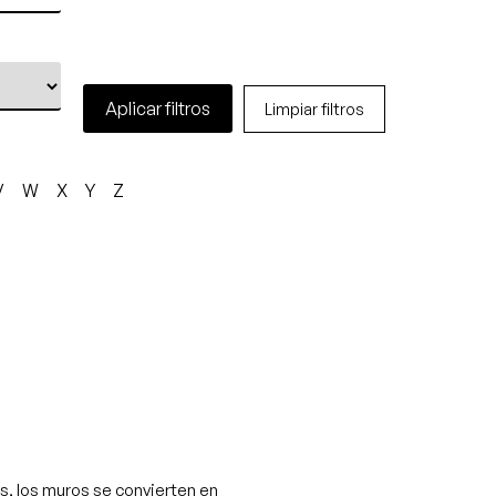
Aplicar filtros
Limpiar filtros
V
W
X
Y
Z
òs, los muros se convierten en