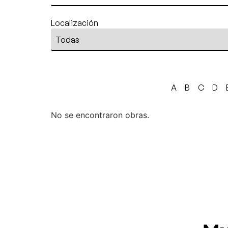
Localización
A
B
C
D
No se encontraron obras.