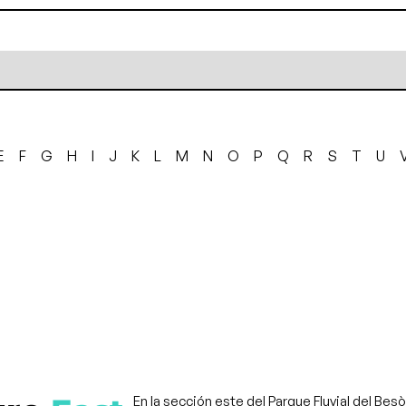
E
F
G
H
I
J
K
L
M
N
O
P
Q
R
S
T
U
En la sección este del Parque Fluvial del Bes