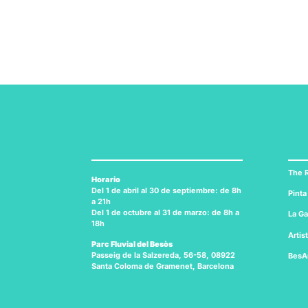
The R
Horario
Del 1 de abril al 30 de septiembre: de 8h
Pinta
a 21h
Del 1 de octubre al 31 de marzo: de 8h a
La Ga
18h
Artis
Parc Fluvial del Besòs
Passeig de la Salzereda, 56-58, 08922
BesA
Santa Coloma de Gramenet, Barcelona