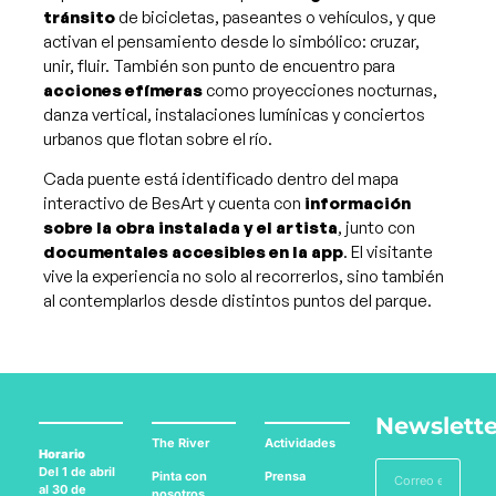
tránsito
de bicicletas, paseantes o vehículos, y que
activan el pensamiento desde lo simbólico: cruzar,
unir, fluir. También son punto de encuentro para
acciones efímeras
como proyecciones nocturnas,
danza vertical, instalaciones lumínicas y conciertos
urbanos que flotan sobre el río.
Cada puente está identificado dentro del mapa
interactivo de BesArt y cuenta con
información
sobre la obra instalada y el artista
, junto con
documentales accesibles en la app
. El visitante
vive la experiencia no solo al recorrerlos, sino también
al contemplarlos desde distintos puntos del parque.
Newslette
The River
Actividades
Horario
Del 1 de abril
Pinta con
Prensa
al 30 de
nosotros