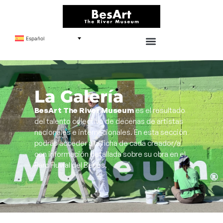
Español
La Galería
BesArt The River Museum
es el resultado
del talento colectivo de decenas de artistas
nacionales e internacionales. En esta sección
podrás acceder a la ficha de cada creador/a
con información detallada sobre su obra en el
Parc Fluvial del Besòs.