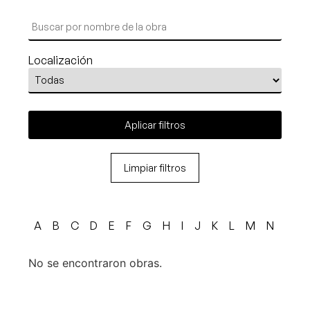
Localización
Aplicar filtros
Limpiar filtros
A
B
C
D
E
F
G
H
I
J
K
L
M
N
O
No se encontraron obras.