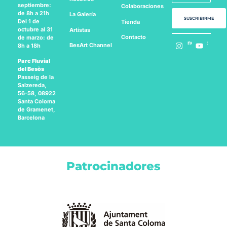
septiembre:
Colaboraciones
de 8h a 21h
La Galería
SUSCRIBIRME
Del 1 de
Tienda
octubre al 31
Artistas
Contacto
de marzo: de
Síguenos en:
BesArt
Channel
8h a 18h
Parc Fluvial
del Besòs
Passeig de la
Salzereda,
56-58, 08922
Santa Coloma
de Gramenet,
Barcelona
Patrocinadores