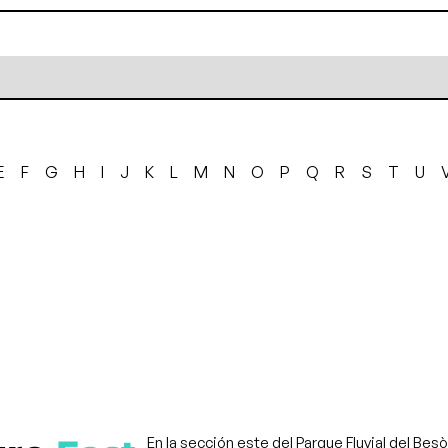
E
F
G
H
I
J
K
L
M
N
O
P
Q
R
S
T
U
En la sección este del Parque Fluvial del Bes