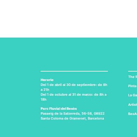
The R
Horario
Del 1 de abril al 30 de septiembre: de 8h
Pinta
a 21h
Del 1 de octubre al 31 de marzo: de 8h a
La Ga
18h
Artis
Parc Fluvial del Besòs
Passeig de la Salzereda, 56-58, 08922
BesA
Santa Coloma de Gramenet, Barcelona