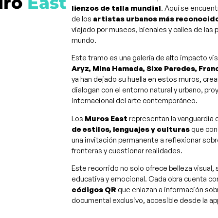
ro
East
lienzos de talla mundial
. Aquí se encuent
de los
artistas urbanos más reconocido
viajado por museos, bienales y calles de las 
mundo.
Este tramo es una galería de alto impacto v
Aryz, Mina Hamada, Sixe Paredes, Fran
ya han dejado su huella en estos muros, cr
dialogan con el entorno natural y urbano, pr
internacional del arte contemporáneo​.
Los
Muros East
representan la vanguardia d
de estilos, lenguajes y culturas
que con
una invitación permanente a reflexionar sobr
fronteras y cuestionar realidades.
Este recorrido no solo ofrece belleza visual,
educativa y emocional. Cada obra cuenta c
códigos QR
que enlazan a información sobre
documental exclusivo, accesible desde la ap