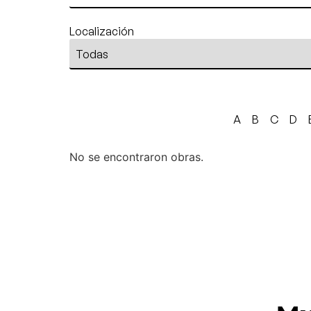
Localización
A
B
C
D
No se encontraron obras.