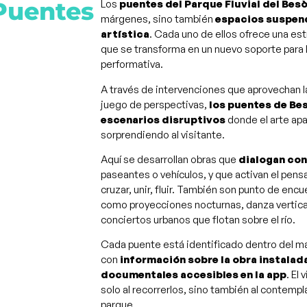
uentes
Los
puentes del Parque Fluvial del Bes
márgenes, sino también
espacios suspend
artística
. Cada uno de ellos ofrece una est
que se transforma en un nuevo soporte para l
performativa.
A través de intervenciones que aprovechan la 
juego de perspectivas,
los puentes de Be
escenarios disruptivos
donde el arte ap
sorprendiendo al visitante.
Aquí se desarrollan obras que
dialogan con
paseantes o vehículos, y que activan el pen
cruzar, unir, fluir. También son punto de enc
como proyecciones nocturnas, danza vertical
conciertos urbanos que flotan sobre el río.
Cada puente está identificado dentro del ma
con
información sobre la obra instalada
documentales accesibles en la app
. El
solo al recorrerlos, sino también al contemp
parque.