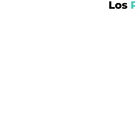
Los
P