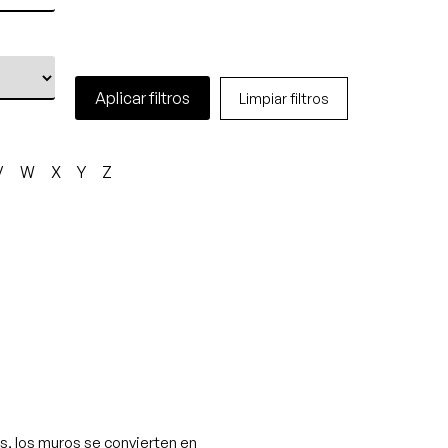
Aplicar filtros
Limpiar filtros
V
W
X
Y
Z
òs, los muros se convierten en