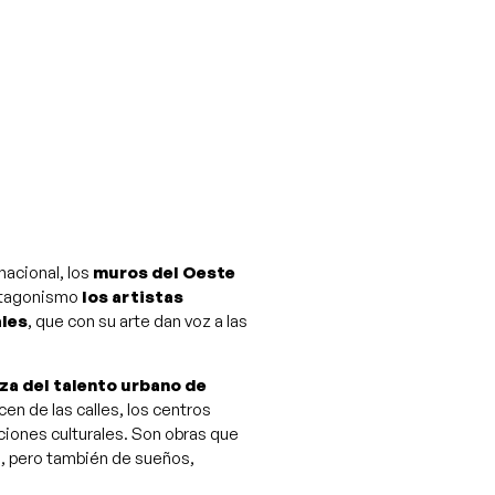
nacional, los
muros del Oeste
rotagonismo
los artistas
ales
, que con su arte dan voz a las
za del talento urbano de
en de las calles, los centros
aciones culturales. Son obras que
día, pero también de sueños,