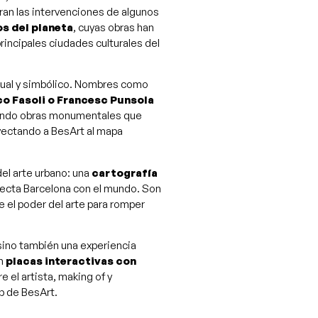
ran las intervenciones de algunos
s del planeta
, cuyas obras han
principales ciudades culturales del
isual y simbólico. Nombres como
co Fasoli o Francesc Punsola
eando obras monumentales que
oyectando a BesArt al mapa
el arte urbano: una
cartografía
ecta Barcelona con el mundo. Son
e el poder del arte para romper
 sino también una experiencia
on
placas interactivas con
 el artista, making of y
p de BesArt.