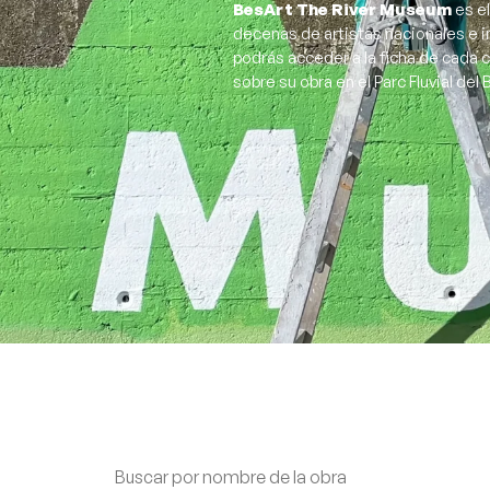
BesArt The River Museum
es el
decenas de artistas nacionales e i
podrás acceder a la ficha de cada 
sobre su obra en el Parc Fluvial del