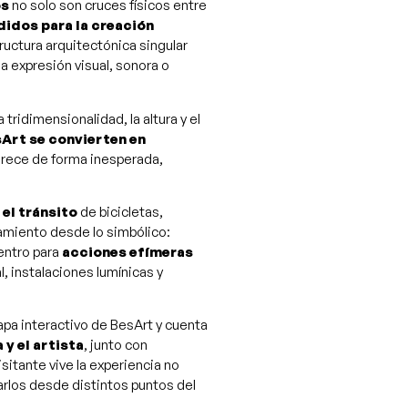
òs
no solo son cruces físicos entre
idos para la creación
ructura arquitectónica singular
a expresión visual, sonora o
tridimensionalidad, la altura y el
sArt se convierten en
arece de forma inesperada,
 el tránsito
de bicicletas,
samiento desde lo simbólico:
uentro para
acciones efímeras
, instalaciones lumínicas y
pa interactivo de BesArt y cuenta
 y el artista
, junto con
 visitante vive la experiencia no
larlos desde distintos puntos del