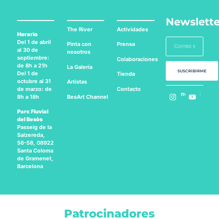
Newslette
The River
Actividades
Horario
Del 1 de abril
Pinta con
Prensa
al 30 de
nosotros
septiembre:
Colaboraciones
de 8h a 21h
La Galería
SUSCRIBIRME
Del 1 de
Tienda
octubre al 31
Artistas
Contacto
de marzo: de
Síguenos en:
BesArt
Channel
8h a 18h
Parc Fluvial
del Besòs
Passeig de la
Salzereda,
56-58, 08922
Santa Coloma
de Gramenet,
Barcelona
Patrocinadores