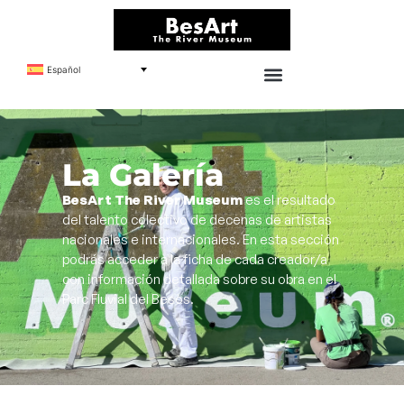
Español
La Galería
BesArt The River Museum
es el resultado
del talento colectivo de decenas de artistas
nacionales e internacionales. En esta sección
podrás acceder a la ficha de cada creador/a
con información detallada sobre su obra en el
Parc Fluvial del Besòs.