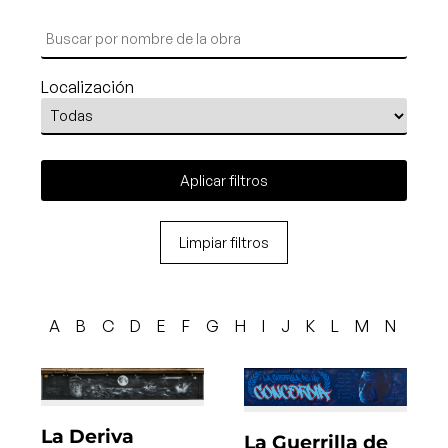
Localización
Aplicar filtros
Limpiar filtros
A
B
C
D
E
F
G
H
I
J
K
L
M
N
O
La Deriva
La Guerrilla de